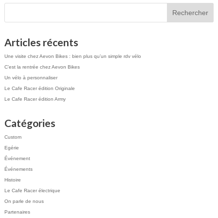
Articles récents
Une visite chez Aevon Bikes : bien plus qu’un simple rdv vélo
C’est la rentrée chez Aevon Bikes
Un vélo à personnaliser
Le Cafe Racer édition Originale
Le Cafe Racer édition Army
Catégories
Custom
Egérie
Événement
Événements
Histoire
Le Cafe Racer électrique
On parle de nous
Partenaires