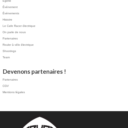
Egérie
Événement
Événements
Histoire
Le Cafe Racer électrique
On parle de nous
Partenaires
Rouler à vélo électrique
Shootings
Team
Devenons partenaires !
Partenaires
CGV
Mentions légales