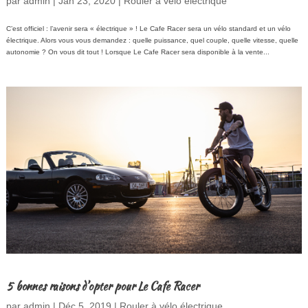
par
admin
|
Jan 23, 2020
|
Rouler à vélo électrique
C’est officiel : l’avenir sera « électrique » ! Le Cafe Racer sera un vélo standard et un vélo
électrique. Alors vous vous demandez : quelle puissance, quel couple, quelle vitesse, quelle
autonomie ? On vous dit tout ! Lorsque Le Cafe Racer sera disponible à la vente...
5 bonnes raisons d’opter pour Le Cafe Racer
par
admin
|
Déc 5, 2019
|
Rouler à vélo électrique