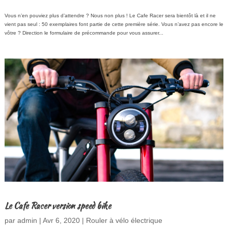
Vous n’en pouviez plus d’attendre ? Nous non plus ! Le Cafe Racer sera bientôt là et il ne
vient pas seul : 50 exemplaires font partie de cette première série. Vous n’avez pas encore le
vôtre ? Direction le formulaire de précommande pour vous assurer...
Le Cafe Racer version speed bike
par
admin
|
Avr 6, 2020
|
Rouler à vélo électrique