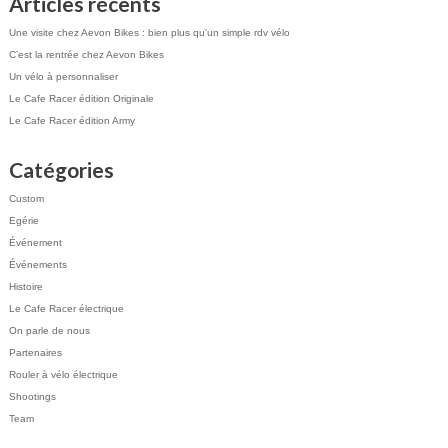
Articles récents
Une visite chez Aevon Bikes : bien plus qu’un simple rdv vélo
C’est la rentrée chez Aevon Bikes
Un vélo à personnaliser
Le Cafe Racer édition Originale
Le Cafe Racer édition Army
Catégories
Custom
Egérie
Événement
Événements
Histoire
Le Cafe Racer électrique
On parle de nous
Partenaires
Rouler à vélo électrique
Shootings
Team