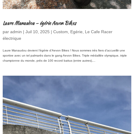
Laure Manaudou – égérie Aevon Bikes
par
admin
|
Juil 10, 2025
|
Custom
,
Egérie
,
Le Cafe Racer
électrique
Laure Manaudou devient l’égérie d’Aevon Bikes ! Nous sommes très fiers d’accueillir une
sportive avec un tel palmarès dans le gang Aevon Bikes. Triple médaillée olympique, triple
championne du monde, près de 100 record battus (entre autres),...