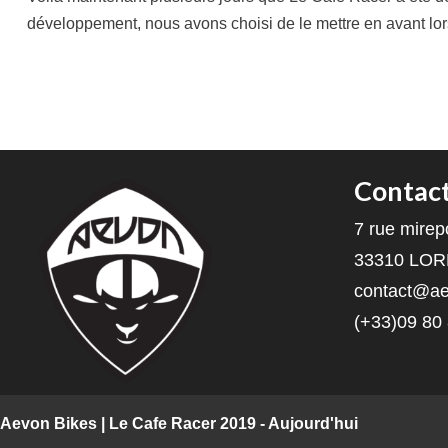
développement, nous avons choisi de le mettre en avant lor
Contac
7 rue mirep
33310 LO
contact@ae
(+33)09 80
Aevon Bikes | Le Cafe Racer 2019 - Aujourd'hui