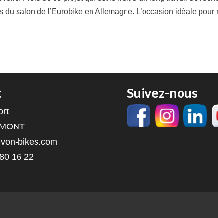
s du salon de l’Eurobike en Allemagne. L’occasion idéale pour 
t
Suivez-nous
ort
RMONT
von-bikes.com
 80 16 22