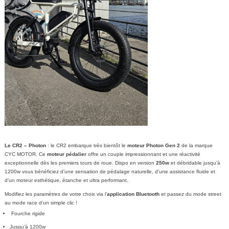
Le CR2 – Photon
: le CR2 embarque très bientôt le
moteur Photon Gen 2
de la marque
CYC MOTOR. Ce
moteur pédalier
offre un couple impressionnant et une réactivité
exceptionnelle dès les premiers tours de roue. Dispo en version
250w
et débridable jusqu’à
1200w vous bénéficiez d’une sensation de pédalage naturelle, d’une assistance fluide et
d’un moteur esthétique, étanche et ultra performant.
Modifiez les paramètres de votre choix via l’
application Bluetooth
et passez du mode street
au mode race d’un simple clic !
Fourche rigide
Jusqu’à 1200w