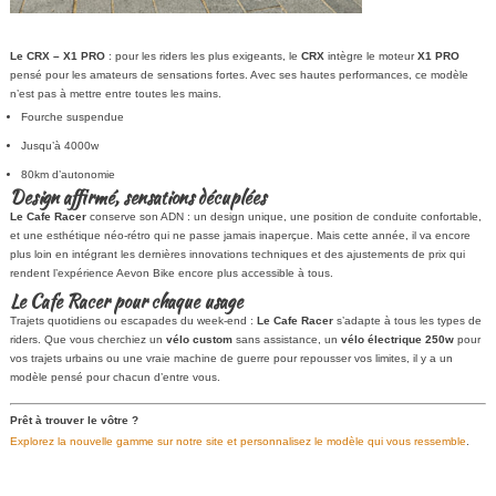
Le CRX – X1 PRO
: pour les riders les plus exigeants, le
CRX
intègre le moteur
X1 PRO
pensé pour les amateurs de sensations fortes. Avec ses hautes performances, ce modèle
n’est pas à mettre entre toutes les mains.
Fourche suspendue
Jusqu’à 4000w
80km d’autonomie
Design affirmé, sensations décuplées
Le Cafe Racer
conserve son ADN : un design unique, une position de conduite confortable,
et une esthétique néo-rétro qui ne passe jamais inaperçue. Mais cette année, il va encore
plus loin en intégrant les dernières innovations techniques et des ajustements de prix qui
rendent l’expérience Aevon Bike encore plus accessible à tous.
Le Cafe Racer pour chaque usage
Trajets quotidiens ou escapades du week-end :
Le Cafe Racer
s’adapte à tous les types de
riders. Que vous cherchiez un
vélo custom
sans assistance, un
vélo électrique 250w
pour
vos trajets urbains ou une vraie machine de guerre pour repousser vos limites, il y a un
modèle pensé pour chacun d’entre vous.
Prêt à trouver le vôtre ?
Explorez la nouvelle gamme sur notre site et personnalisez le modèle qui vous ressemble
.