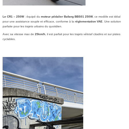
Le CR1 – 250W
: équipé du
moteur pédalier
Bafang BBS01 250W
, ce modèle est idéal
pour une assistance souple et efficace, conforme à la
réglementation VAE
. Une solution
parfaite pour les trajets urbains du quotidien.
Avec sa vitesse max de
25km/h
, il est parfait pour les trajets vélotaf citadins et sur pistes
cyclables.