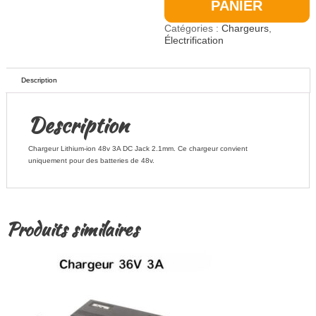
PANIER
3A
Catégories :
Chargeurs
,
Électrification
Description
Description
Chargeur Lithium-ion 48v 3A DC Jack 2.1mm. Ce chargeur convient
uniquement pour des batteries de 48v.
Produits similaires