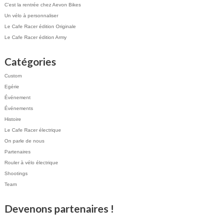
C’est la rentrée chez Aevon Bikes
Un vélo à personnaliser
Le Cafe Racer édition Originale
Le Cafe Racer édition Army
Catégories
Custom
Egérie
Événement
Événements
Histoire
Le Cafe Racer électrique
On parle de nous
Partenaires
Rouler à vélo électrique
Shootings
Team
Devenons partenaires !