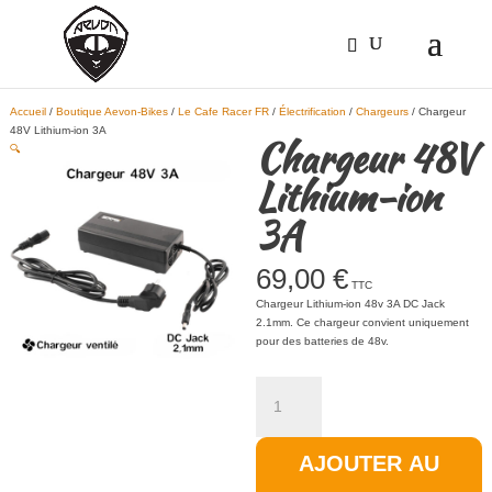
Accueil
/
Boutique Aevon-Bikes
/
Le Cafe Racer FR
/
Électrification
/
Chargeurs
/ Chargeur
48V Lithium-ion 3A
Chargeur 48V
🔍
Lithium-ion
3A
69,00
€
TTC
Chargeur Lithium-ion 48v 3A DC Jack
2.1mm. Ce chargeur convient uniquement
pour des batteries de 48v.
quantité
de
Chargeur
48V
AJOUTER AU
Lithium-
ion