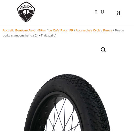
Accueil
/
Boutique Aevon-Bikes
/
Le Cafe Racer FR
/
Accessoires Cycle
/
Pneus
/ Pneus
petits crampons kenda 24×4″ (la paire)