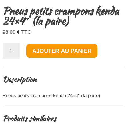
Pneus petits crampons kenda
24×4″ (la paire)
98,00
€
TTC
quantité
AJOUTER AU PANIER
de
Pneus
petits
crampons
kenda
24x4"
Description
(la
paire)
Pneus petits crampons kenda 24×4″ (la paire)
Produits similaires