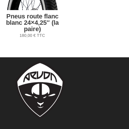
Pneus route flanc
blanc 24×4,25″ (la
paire)
180,00
€
TTC