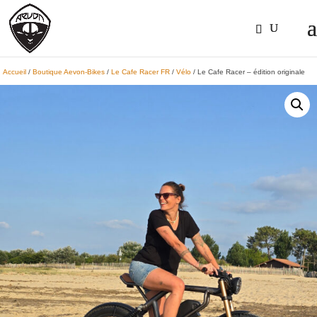
Accueil
/
Boutique Aevon-Bikes
/
Le Cafe Racer FR
/
Vélo
/ Le Cafe Racer – édition originale