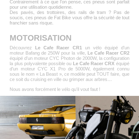
Contrairement à ce que l’on pense, ces pneus sont parfait
pour une utilisation quotidienne.
Des pavés, des trottoires, des rails de tram ? Pas de
soucis, ces pneus de Fat Bike vous offre la sécurité de tout
franchier sans risque.
MOTORISATION
Découvrez
Le Cafe Racer CR1
un vélo équipé d’un
moteur Bafang de 250W pour la ville,
Le Cafe Racer CR2
équipé d’un moteur CYC Photon de 2000W, la configuration
la plus polyvalente possible ou
Le Cafe Racer CRX
équipé
d’un moteur CYC X1 Pro de 5000W, également connu
sous le nom « La Beast », ce modèle peut TOUT faire, que
ce soit du cruising en ville ou grimper aux arbres…
Nous avons forcément le vélo qu’il vout faut !