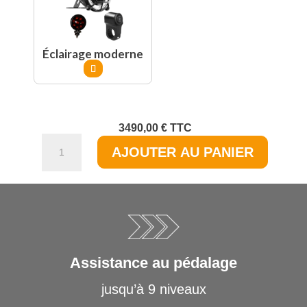
Éclairage moderne
3490,00
€
TTC
quantité
AJOUTER AU PANIER
de
Le
Cafe
Racer
-
édition
originale
Assistance au pédalage
jusqu’à 9 niveaux