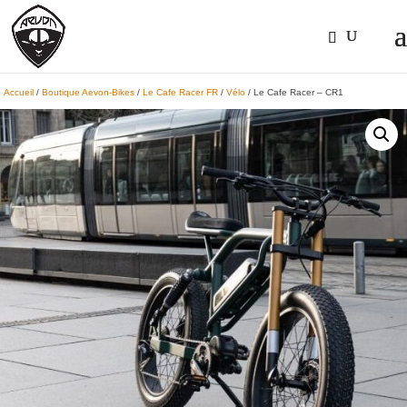
Accueil
/
Boutique Aevon-Bikes
/
Le Cafe Racer FR
/
Vélo
/ Le Cafe Racer – CR1