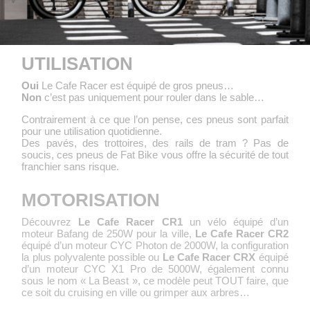
UTILISATION
Oui
Le Cafe Racer est équipé de gros pneus…
Non
c’est pas uniquement pour rouler dans le sable…
Contrairement à ce que l’on pense, ces pneus sont parfait
pour une utilisation quotidienne.
Des pavés, des trottoires, des rails de tram ? Pas de
soucis, ces pneus de Fat Bike vous offre la sécurité de tout
franchier sans risque.
MOTORISATION
Découvrez
Le Cafe Racer CR1
un vélo équipé d’un
moteur Bafang de 250W pour la ville,
Le Cafe Racer CR2
équipé d’un moteur CYC Photon de 2000W, la configuration
la plus polyvalente possible ou
Le Cafe Racer CRX
équipé
d’un moteur CYC X1 Pro de 5000W, également connu
sous le nom « La Beast », ce modèle peut TOUT faire, que
ce soit du cruising en ville ou grimper aux arbres…