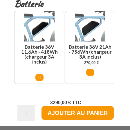
Batterie
Batterie 36V
Batterie 36V 21Ah
11,6Ah - 418Wh
- 756Wh (chargeur
(chargeur 3A
3A inclus)
inclus)
+
270,00
€
3290,00
€
TTC
quantité
AJOUTER AU PANIER
de
Le
Cafe
Racer