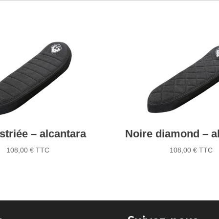
similicuir
striée – alcantara
Noire diamond – a
108,00
€
TTC
108,00
€
TTC