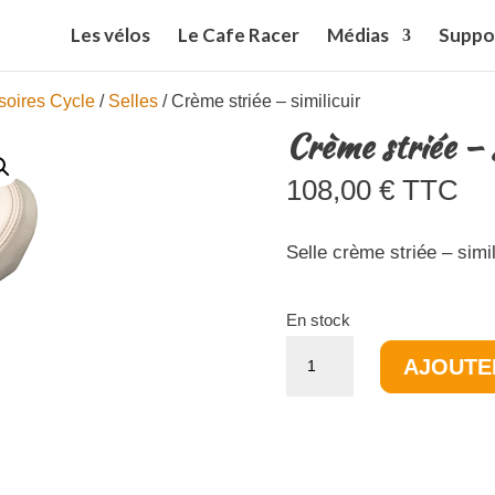
Les vélos
Le Cafe Racer
Médias
Suppo
soires Cycle
/
Selles
/ Crème striée – similicuir
Crème striée – s
108,00
€
TTC
Selle crème striée – simil
En stock
quantité
AJOUTE
de
Crème
striée
-