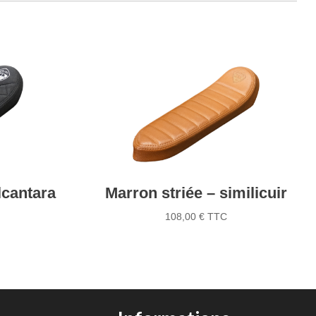
lcantara
Marron striée – similicuir
108,00
€
TTC