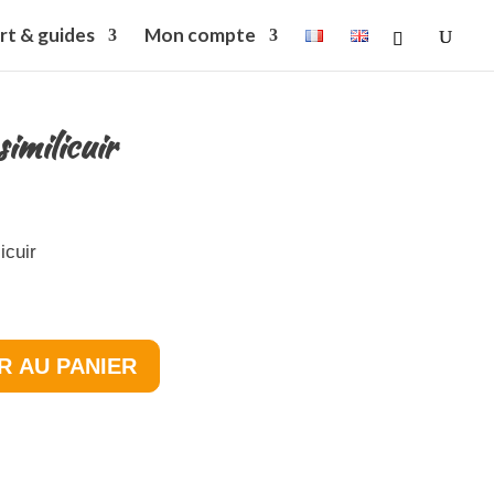
rt & guides
Mon compte
imilicuir
icuir
R AU PANIER