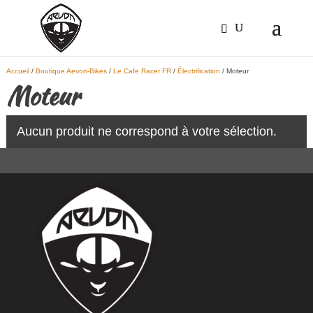
Accueil
/
Boutique Aevon-Bikes
/
Le Cafe Racer FR
/
Électrification
/ Moteur
Moteur
Aucun produit ne correspond à votre sélection.