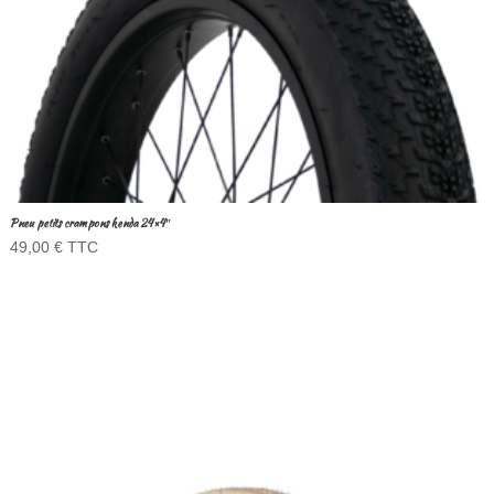
Pneu petits crampons kenda 24×4″
49,00
€
TTC