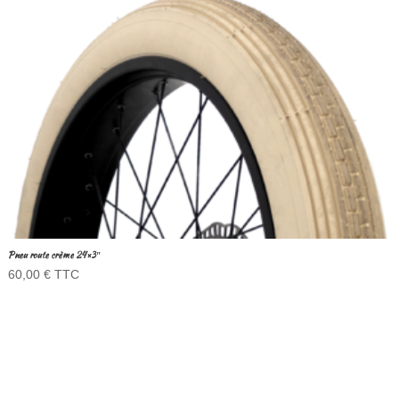
Pneu route crème 24×3″
60,00
€
TTC