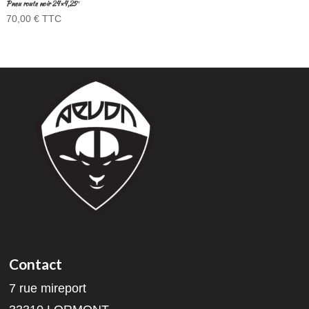
Pneu route noir 24×4,25″
70,00
€
TTC
Contact
7 rue mireport