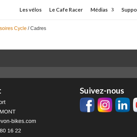
Les vélos
Le Cafe Racer
Médias
Suppo
soires Cycle
/ Cadres
t
Suivez-nous
ort
RMONT
von-bikes.com
 80 16 22