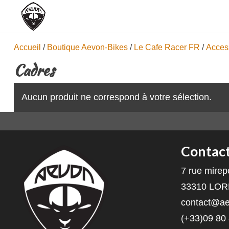
Accueil
/
Boutique Aevon-Bikes
/
Le Cafe Racer FR
/
Acces
Cadres
Aucun produit ne correspond à votre sélection.
Contac
7 rue mirep
33310 LO
contact@ae
(+33)09 80